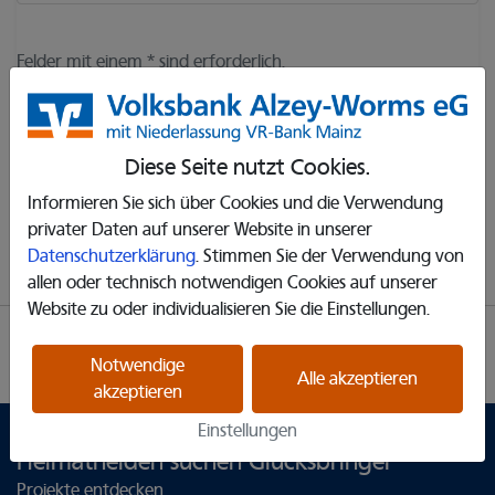
Felder mit einem * sind erforderlich.
Ich habe die
Nutzungsbedingungen
gelesen und stimme
ihnen zu.
Diese Seite nutzt Cookies.
Ich habe die
Datenschutzerklärung
gelesen.
Informieren Sie sich über Cookies und die Verwendung
Registrieren
privater Daten auf unserer Website in unserer
Datenschutzerklärung
. Stimmen Sie der Verwendung von
allen oder technisch notwendigen Cookies auf unserer
Website zu oder individualisieren Sie die Einstellungen.
Partner
Impressum
Datenschutz
Notwendige
Cookie Einstellungen
Alle akzeptieren
akzeptieren
Einstellungen
Heimathelden suchen Glücksbringer
Projekte entdecken