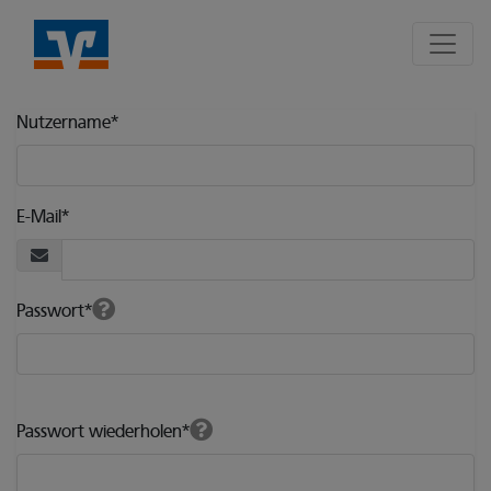
Seite
Klicken Sie, um die Navigation zu überspringen und zum Hauptte
Nutzer Registrierungsformular
Nutzername
*
E-Mail
*
Passwort
*
Passwort wiederholen
*