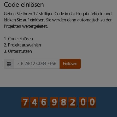
Code einlösen
Geben Sie Ihren 12-stelligen Code in das Eingabefeld ein und
klicken Sie auf einlösen. Sie werden dann automatisch zu den
Projekten weitergeleitet.
Code einlösen
Projekt auswählen
Unterstützen
Code einlösen
Code einlösen
Einlösen
7
7
7
7
4
4
4
4
6
6
6
6
9
9
9
9
8
8
8
8
2
2
2
2
0
0
0
0
0
0
0
0
.
,