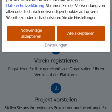
Datenschutzerklärung
. Stimmen Sie der Verwendung von
allen oder technisch notwendigen Cookies auf unserer
Für Organisationen & Vereine
Website zu oder individualisieren Sie die Einstellungen.
Notwendige
Alle akzeptieren
akzeptieren
Einstellungen
1.
Verein registrieren
Registrieren Sie Ihre gemeinnützige Organisation / Ihren
Verein auf der Plattform.
2.
Projekt vorstellen
Stellen Sie uns Ihr regionales Projekt vor und beantragen Sie