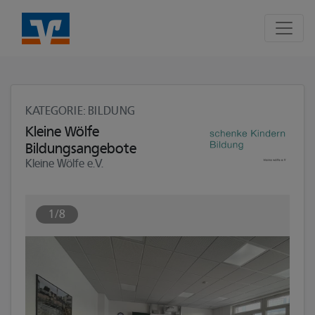
Seite
Klicken Sie, um die Navigation zu überspringen und zum Hauptte
KATEGORIE
: BILDUNG
Kleine Wölfe
Bildungsangebote
Kleine Wölfe e.V.
1/8