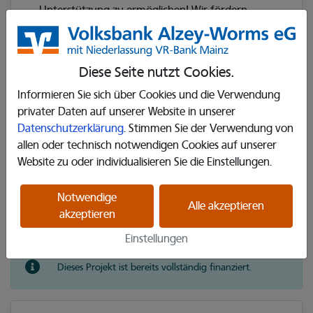
Unterstützung zu ermöglichen! Wir fördern
Workshops, Schul- und
Weiterbildungsmaßnahmen und unterstützen
gezielt Einzelprojekte.
Diese Seite nutzt Cookies.
Informieren Sie sich über Cookies und die Verwendung
privater Daten auf unserer Website in unserer
Datenschutzerklärung
. Stimmen Sie der Verwendung von
allen oder technisch notwendigen Cookies auf unserer
Website zu oder individualisieren Sie die Einstellungen.
Erzählen Sie es Ihren Freunden
𝕏
Notwendige
Alle akzeptieren
akzeptieren
Einstellungen
Dieses Projekt ist bereits vollständig finanziert.