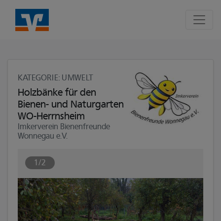
Seite
Klicken Sie, um die Navigation zu überspringen und zum Hauptte
KATEGORIE
: UMWELT
Holzbänke für den
Bienen- und Naturgarten
WO-Herrnsheim
Imkerverein Bienenfreunde
Wonnegau e.V.
1/2