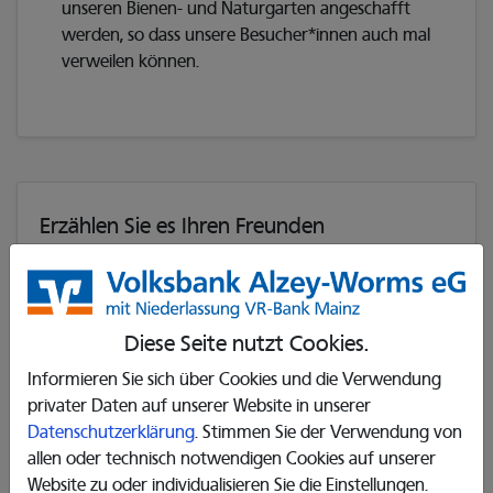
unseren Bienen- und Naturgarten angeschafft
werden, so dass unsere Besucher*innen auch mal
verweilen können.
Erzählen Sie es Ihren Freunden
𝕏
Diese Seite nutzt Cookies.
Informieren Sie sich über Cookies und die Verwendung
Das Projekt ist bereits beendet.
privater Daten auf unserer Website in unserer
Datenschutzerklärung
. Stimmen Sie der Verwendung von
allen oder technisch notwendigen Cookies auf unserer
Infos
Website zu oder individualisieren Sie die Einstellungen.