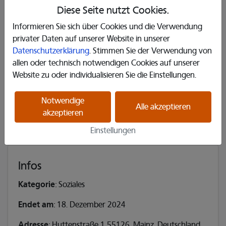
Diese Seite nutzt Cookies.
Informieren Sie sich über Cookies und die Verwendung
privater Daten auf unserer Website in unserer
Erzählen Sie es Ihren Freunden
Datenschutzerklärung
. Stimmen Sie der Verwendung von
allen oder technisch notwendigen Cookies auf unserer
𝕏
Website zu oder individualisieren Sie die Einstellungen.
Notwendige
Alle akzeptieren
akzeptieren
Das Projekt ist bereits beendet.
Einstellungen
Infos
Kategorie
: Soziales
Endet am
: 18. Dezember 2024
Adresse
: Huttenstraße 1 55126, Mainz, Deutschland