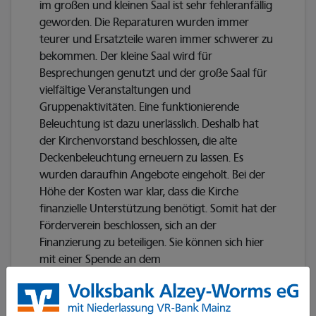
im großen und kleinen Saal ist sehr fehleranfällig
geworden. Die Reparaturen wurden immer
teurer und Ersatzteile waren immer schwerer zu
bekommen. Der kleine Saal wird für
Besprechungen genutzt und der große Saal für
vielfältige Veranstaltungen und
Gruppenaktivitäten. Eine funktionierende
Beleuchtung ist dazu unerlässlich. Deshalb hat
der Kirchenvorstand beschlossen, die alte
Deckenbeleuchtung erneuern zu lassen. Es
wurden daraufhin Angebote eingeholt. Bei der
Höhe der Kosten war klar, dass die Kirche
finanzielle Unterstützung benötigt. Somit hat der
Förderverein beschlossen, sich an der
Finanzierung zu beteiligen. Sie können sich hier
mit einer Spende an dem
Gemeinschaftsvorhaben beteiligen.