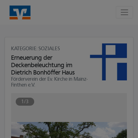
Seite
Klicken Sie, um die Navigation zu überspringen und zum Hauptte
KATEGORIE
: SOZIALES
Erneuerung der
Deckenbeleuchtung im
Dietrich Bonhöffer Haus
Förderverein der Ev. Kirche in Mainz-
Finthen e.V.
1/3