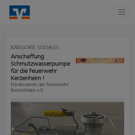
Seite
Klicken Sie, um die Navigation zu überspringen und zum Hauptte
KATEGORIE
: SOZIALES
Anschaffung
Schmutzwasserpumpe
für die Feuerwehr
Kerzenheim !
Förderverein der Feuerwehr
Kerzenheim e.V