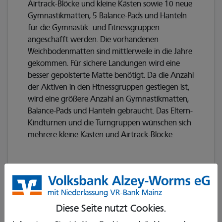
Airtrack-Blöcke und kleine Kästen sowie 10 neue
Gymnastikmatten, 5 Balance-Pads und Hanteln
für die Gymnastik- und Fitnessgruppen
angeschafft werden. Die vorhandenen
Weichbodenmatten sind mittlerweile in die Jahre
gekommen. Für sichere Landungen wird eine
besser gepolsterte Matte benötigt. Da die Anzahl
der Aktiven in den Fitnessgruppen gestiegen ist,
wird eine größere Anzahl an Gymnastikmatten,
Balance-Pads und Hanteln gebraucht. Das Eltern-
Kindturnen und die Turngruppen wünschen sich
mehrere kleine Kästen und Airtrack-Blöcke.
Diese Seite nutzt Cookies.
Erzählen Sie es Ihren Freunden