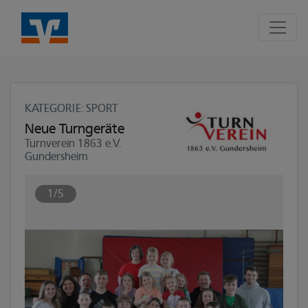
Seite
Klicken Sie, um die Navigation zu überspringen und zum Hauptte
KATEGORIE
: SPORT
Neue Turngeräte
Turnverein 1863 e.V.
Gundersheim
1/5